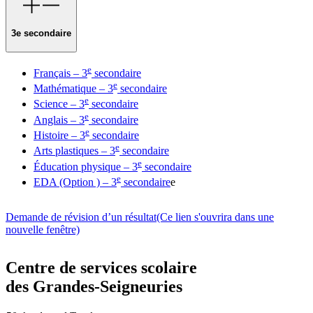
3e secondaire
e
Français – 3
secondaire
e
Mathématique – 3
secondaire
e
Science – 3
secondaire
e
Anglais – 3
secondaire
e
Histoire – 3
secondaire
e
Arts plastiques – 3
secondaire
e
Éducation physique – 3
secondaire
e
EDA (Option ) – 3
secondaire
e
Demande de révision d’un résultat
(Ce lien s'ouvrira dans une
nouvelle fenêtre)
Centre de services scolaire
des Grandes‑Seigneuries