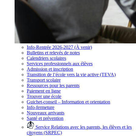
Info-Rentrée 2026-2027 (À venir)
Bulletins et relevés de notes
Calendriers scolaires
Services professionnels aux élèves
Admission et inscription
Transition de l’école vers la vie active (TEVA)
Transport scolaire
Ressources pour les parents
Paiement en ligne
Trouver une école
Guichet-conseil – Information et orientation
Info-fermeture
Nouveaux arrivants
Santé et prévention
Service Relations avec les parents, les élèves et les
citoyens (SRPEC)