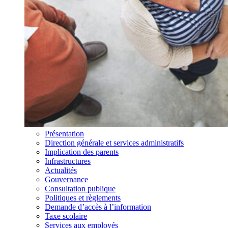
Présentation
Direction générale et services administratifs
Implication des parents
Infrastructures
Actualités
Gouvernance
Consultation publique
Politiques et règlements
Demande d’accès à l’information
Taxe scolaire
Services aux employés