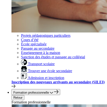
Projets pédagogiques particuliers
Cours d’été
École spécialisée
Passage au secondaire
Enseignement à la maison
Sanction des études et passage au collégial
Transport scolaire
Trouver une école secondaire
Admission et inscription
Inscription des nouveaux arrivants au secondaire (SILEI)
Formation professionnelle
Retour
Formation professionnelle