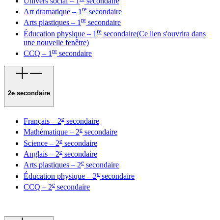
Univers social – 1
secondaire
re
Art dramatique – 1
secondaire
re
Arts plastiques – 1
secondaire
re
Éducation physique – 1
secondaire
(Ce lien s'ouvrira dans
une nouvelle fenêtre)
re
CCQ – 1
secondaire
2e secondaire
e
Français – 2
secondaire
e
Mathématique – 2
secondaire
e
Science – 2
secondaire
e
Anglais – 2
secondaire
e
Arts plastiques – 2
secondaire
e
Éducation physique – 2
secondaire
e
CCQ – 2
secondaire