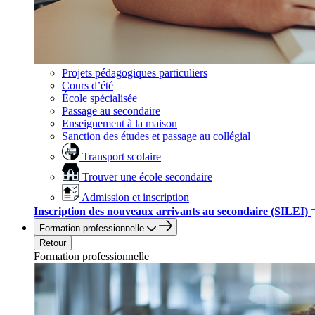
Projets pédagogiques particuliers
Cours d’été
École spécialisée
Passage au secondaire
Enseignement à la maison
Sanction des études et passage au collégial
Transport scolaire
Trouver une école secondaire
Admission et inscription
Inscription des nouveaux arrivants au secondaire (SILEI)
Formation professionnelle
Retour
Formation professionnelle