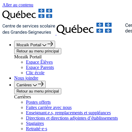
Aller au contenu
Mozaïk Portail
Retour au menu principal
Mozaïk Portail
Espace Élèves
Espace Parents
Clic école
Nous joindre
Carrières
Retour au menu principal
Carrières
Postes offerts
Faites carrière avec nous
Enseignant.e.s, remplacements et suppléances
Directions et directions adjointes d’établissements
Stagiaires
Retraité·e·s