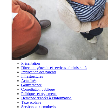
Présentation
Direction générale et services administratifs
Implication des parents
Infrastructures
Actualités
Gouvernance
Consultation publique
Politiques et règlements
Demande d’accès à l’information
Taxe scolaire
Services aux employés