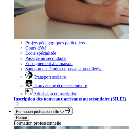
Projets pédagogiques particuliers
Cours d’été
École spécialisée
Passage au secondaire
Enseignement à la maison
Sanction des études et passage au collégial
Transport scolaire
Trouver une école secondaire
Admission et inscription
Inscription des nouveaux arrivants au secondaire (SILEI)
Formation professionnelle
Retour
Formation professionnelle