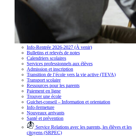
Info-Rentrée 2026-2027 (À venir)
Bulletins et relevés de notes
Calendriers scolaires
Services professionnels aux élèves
Admission et inscription
Transition de l’école vers la vie active (TEVA)
Transport scolaire
Ressources pour les parents
Paiement en ligne
Trouver une école
Guichet-conseil – Information et orientation
Info-fermeture
Nouveaux arrivants
Santé et prévention
Service Relations avec les parents, les élèves et les
citoyens (SRPEC)