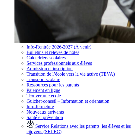
Info-Rentrée 2026-2027 (À venir)
Bulletins et relevés de notes
Calendriers scolaires
Services professionnels aux élèves
Admission et inscription
Transition de l’école vers la vie active (TEVA)
Transport scolaire
Ressources pour les parents
Paiement en ligne
Trouver une école
Guichet-conseil – Information et orientation
Info-fermeture
Nouveaux arrivants
Santé et prévention
Service Relations avec les parents, les élèves et les
citoyens (SRPEC)