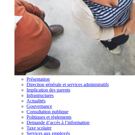
Présentation
Direction générale et services administratifs
Implication des parents
Infrastructures
Actualités
Gouvernance
Consultation publique
Politiques et règlements
Demande d’accès à l’information
Taxe scolaire
Services aux employés