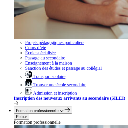
Projets pédagogiques particuliers
Cours d’été
École spécialisée
Passage au secondaire
Enseignement à la maison
Sanction des études et passage au collégial
Transport scolaire
Trouver une école secondaire
Admission et inscription
Inscription des nouveaux arrivants au secondaire (SILEI)
Formation professionnelle
Retour
Formation professionnelle