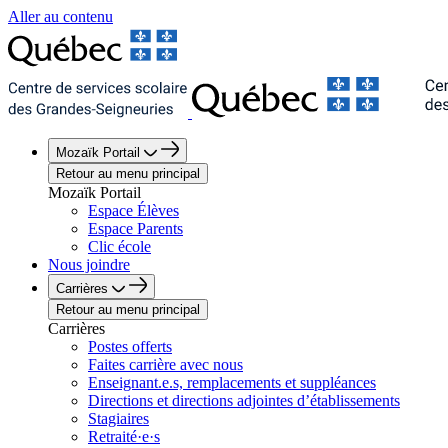
Aller au contenu
Mozaïk Portail
Retour au menu principal
Mozaïk Portail
Espace Élèves
Espace Parents
Clic école
Nous joindre
Carrières
Retour au menu principal
Carrières
Postes offerts
Faites carrière avec nous
Enseignant.e.s, remplacements et suppléances
Directions et directions adjointes d’établissements
Stagiaires
Retraité·e·s