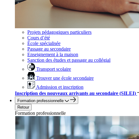
Projets pédagogiques particuliers
Cours d’été
École spécialisée
Passage au secondaire
Enseignement à la maison
Sanction des études et passage au collégial
Transport scolaire
Trouver une école secondaire
Admission et inscription
Inscription des nouveaux arrivants au secondaire (SILEI)
Formation professionnelle
Retour
Formation professionnelle